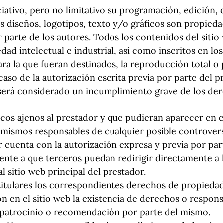
nciativo, pero no limitativo su programación, edició
s diseños, logotipos, texto y/o gráficos son propied
r parte de los autores. Todos los contenidos del sit
ad intelectual e industrial, así como inscritos en lo
a la que fueran destinados, la reproducción total o p
caso de la autorización escrita previa por parte del 
será considerado un incumplimiento grave de los der
icos ajenos al prestador y que pudieran aparecer en e
s mismos responsables de cualquier posible controver
r cuenta con la autorización expresa y previa por par
e a que terceros puedan redirigir directamente a l
l sitio web principal del prestador.
titulares los correspondientes derechos de propiedad 
n en el sitio web la existencia de derechos o respons
patrocinio o recomendación por parte del mismo.