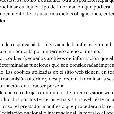
odificar cualquier tipo de información que pudiera ap
onocimiento de los usuarios dichas obligaciones, ent
dor.
po de responsabilidad derivada de la información publ
a o introducida por un tercero ajeno al mismo.
izar cookies (pequeños archivos de información que el
o determinadas funciones que son consideradas impres
io. Las cookies utilizadas en el sitio web tienen, en t
 transmisión ulterior y desaparecen al terminar la se
nformación de carácter personal.
ble que se redirija a contenidos de terceros sitios w
oducidos por los terceros en sus sitios web, éste no
 caso, el prestador manifiesta que procederá a la ret
egislación nacional o internacional, la moral o el or